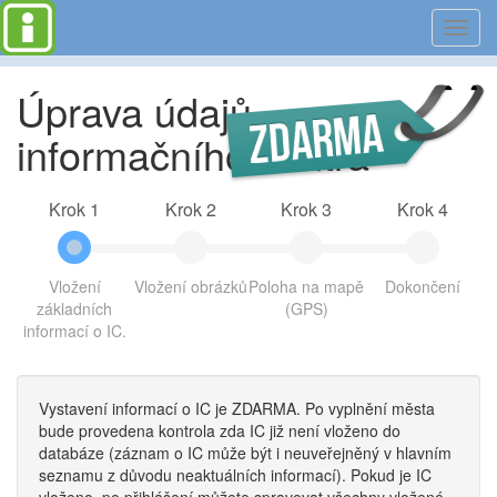
Toggl
navig
Úprava údajů
informačního centra
Krok 1
Krok 2
Krok 3
Krok 4
Vložení
Vložení obrázků
Poloha na mapě
Dokončení
základních
(GPS)
informací o IC.
Vystavení informací o IC je ZDARMA. Po vyplnění města
bude provedena kontrola zda IC již není vloženo do
databáze (záznam o IC může být i neuveřejněný v hlavním
seznamu z důvodu neaktuálních informací). Pokud je IC