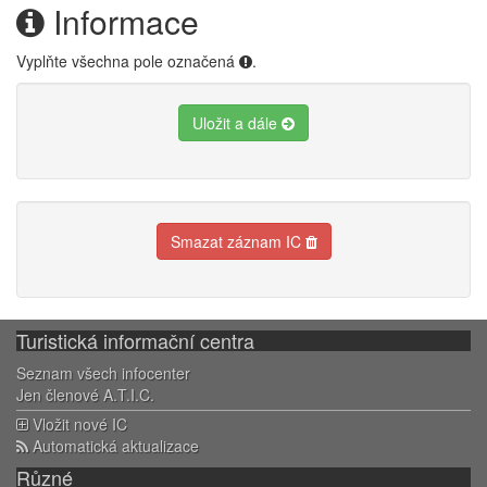
Informace
Vyplňte všechna pole označená
.
Uložit a dále
Smazat záznam IC
Turistická informační centra
Seznam všech infocenter
Jen členové A.T.I.C.
Vložit nové IC
Automatická aktualizace
Různé