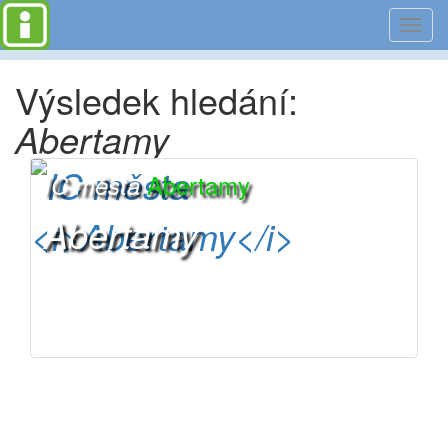
Toggl
navig
Výsledek hledání:
Abertamy
Abertamy
IC města
Abertamy