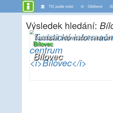
TIC podle měst
Oblíbené
Výsledek hledání:
Bíl
Turistické informační centrum
Bílovec
Bílovec