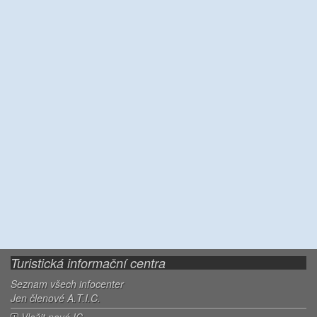
Turistická informační centra
Seznam všech infocenter
Jen členové A.T.I.C.