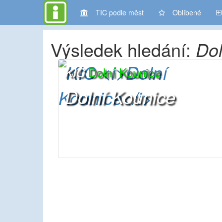
TIC podle měst
Oblíbené
Výsledek hledání:
Dol
Dolní Kounice
KIC
Dolní Kounice