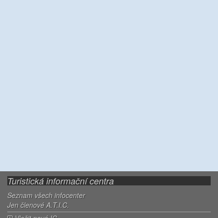
Turistická informační centra
Seznam všech infocenter
Jen členové A.T.I.C.