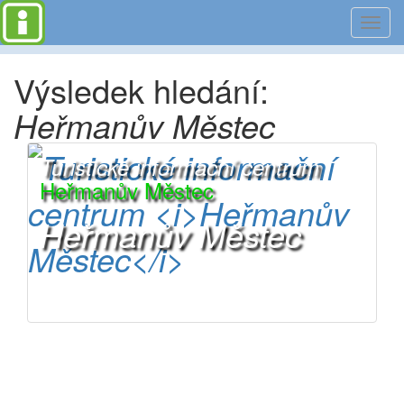
Toggl
navig
Výsledek hledání:
Heřmanův Městec
Turistické informační centrum
Heřmanův Městec
Heřmanův Městec