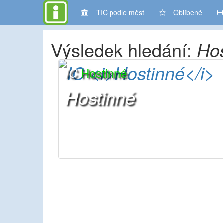
TIC podle měst
Oblíbené
Výsledek hledání:
Hos
Hostinné
IC
Hostinné