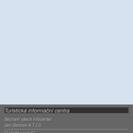
Turistická informační centra
Seznam všech infocenter
Jen členové A.T.I.C.