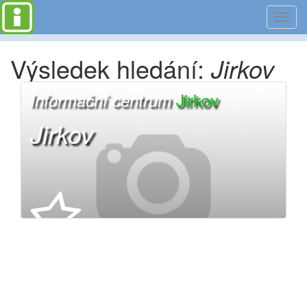
Toggl
navig
Výsledek hledání:
Jirkov
Jirkov
Informační centrum
Jirkov