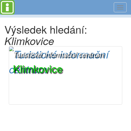
Toggl
navig
Výsledek hledání:
Klimkovice
Turistické informační centrum
Klimkovice