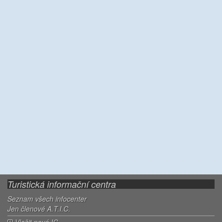
Turistická informační centra
Seznam všech infocenter
Jen členové A.T.I.C.