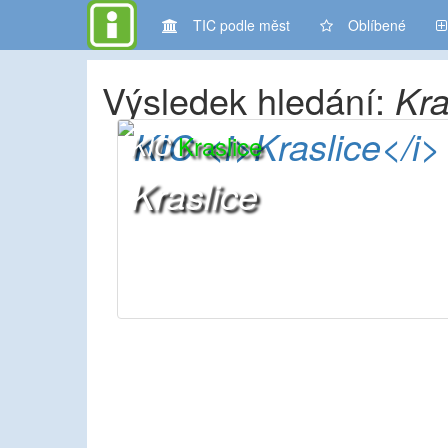
TIC podle měst
Oblíbené
Výsledek hledání:
Kra
Kraslice
KIC
Kraslice