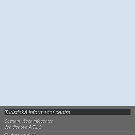
Turistická informační centra
Seznam všech infocenter
Jen členové A.T.I.C.