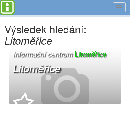
Toggl
navig
Výsledek hledání:
Litoměřice
Litoměřice
Informační centrum
Litoměřice