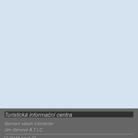
Turistická informační centra
Seznam všech infocenter
Jen členové A.T.I.C.