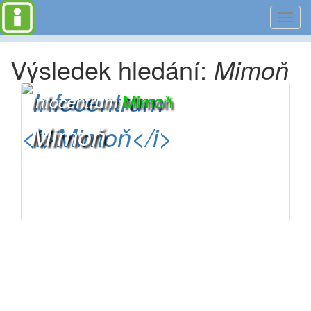
Toggl
navig
Výsledek hledání:
Mimoň
Mimoň
Infocentrum
Mimoň