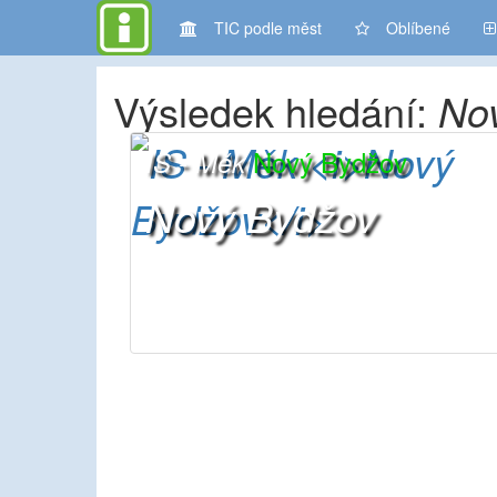
TIC podle měst
Oblíbené
Výsledek hledání:
No
Nový Bydžov
IS - Měk
Nový Bydžov