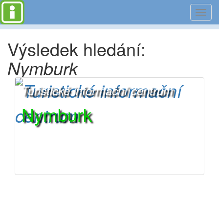
Toggl
navig
Výsledek hledání:
Nymburk
Turistické informační centrum
Nymburk