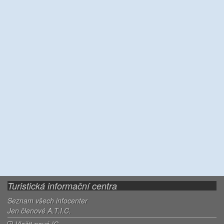
Turistická informační centra
Seznam všech infocenter
Jen členové A.T.I.C.