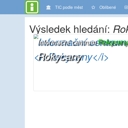
TIC podle měst
Oblíbené
Výsledek hledání:
Ro
Rokycany
Informační centrum
Rokycany