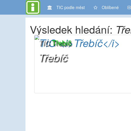
TIC podle měst
Oblíbené
Výsledek hledání:
Tře
Třebíč
TIC
Třebíč