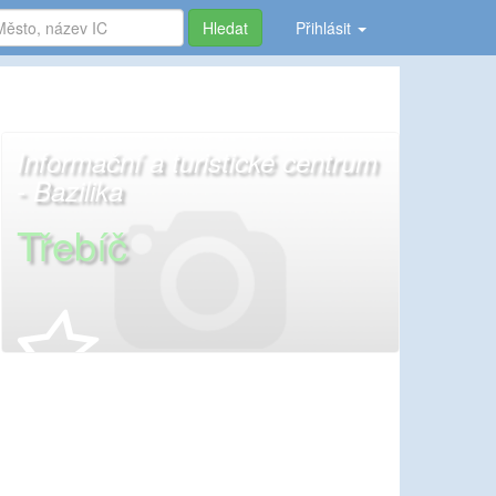
Hledat
Přihlásit
Informační a turistické centrum
- Bazilika
Třebíč