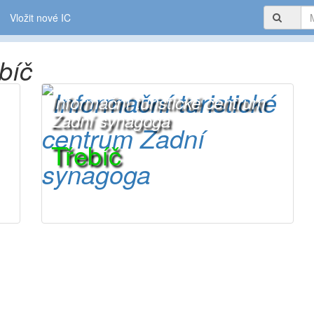
Vložit nové IC
bíč
Informační turistické centrum
Zadní synagoga
Třebíč