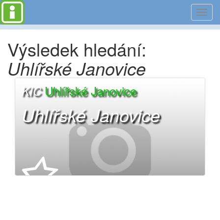
Toggl
navig
Výsledek hledání:
Uhlířské Janovice
Uhlířské Janovice
KIC
Uhlířské Janovice