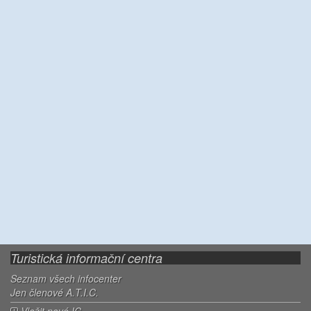
Turistická informační centra
Seznam všech infocenter
Jen členové A.T.I.C.