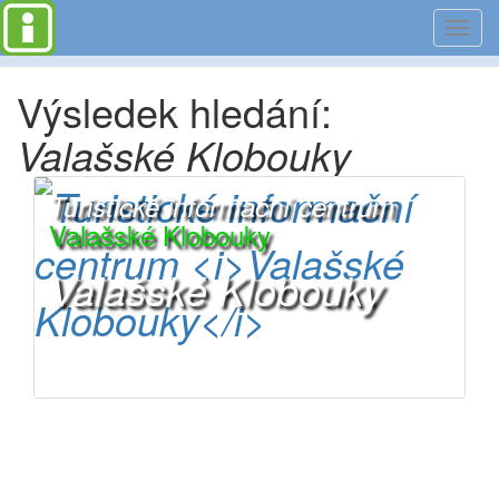
Toggl
navig
Výsledek hledání:
Valašské Klobouky
Turistické informační centrum
Valašské Klobouky
Valašské Klobouky