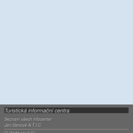
Turistická informační centra
Seznam všech infocenter
Jen členové A.T.I.C.