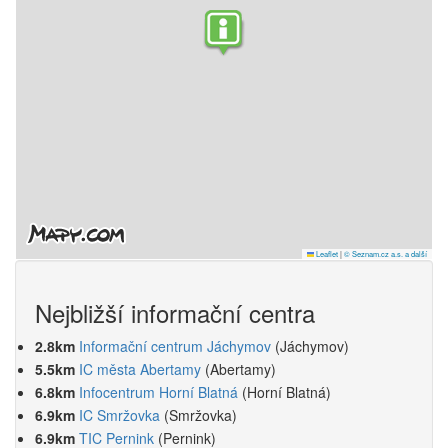
Leaflet
|
© Seznam.cz a.s. a další
Nejbližší informační centra
2.8km
Informační centrum Jáchymov
(Jáchymov)
5.5km
IC města Abertamy
(Abertamy)
6.8km
Infocentrum Horní Blatná
(Horní Blatná)
6.9km
IC Smržovka
(Smržovka)
6.9km
TIC Pernink
(Pernink)