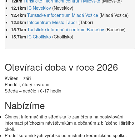
12km
Turistické informační centrum Milevsko
(Milevsko)
12.1km
IC Neveklov
(Neveklov)
12.4km
Turistické infocentrum Mladá Vožice
(Mladá Vožice)
12.5km
Infocentrum Město Tábor
(Tábor)
15.7km
Turistické informační centrum Benešov
(Benešov)
15.7km
IC Chotilsko
(Chotilsko)
Otevírací doba v roce 2026
Květen – září
Pondělí, úterý zavřeno
Středa – neděle 10-17 hodin
Nabízíme
Činnost Informačního střediska je zaměřena na poskytování
informací příchozím návštěvníkům a občanům z blízkého i širšího
okolí.
Prodej keramických výrobků od místního keramického spolku.