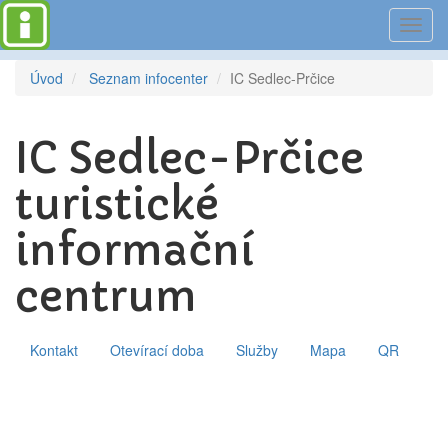
Toggl
navig
Úvod
Seznam infocenter
IC Sedlec-Prčice
IC Sedlec-Prčice
turistické
informační
centrum
Kontakt
Otevírací doba
Služby
Mapa
QR