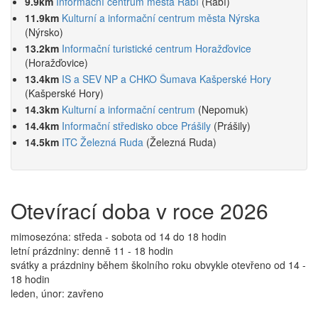
9.9km
Informační centrum města Rabí
(Rabí)
11.9km
Kulturní a informační centrum města Nýrska
(Nýrsko)
13.2km
Informační turistické centrum Horažďovice
(Horažďovice)
13.4km
IS a SEV NP a CHKO Šumava Kašperské Hory
(Kašperské Hory)
14.3km
Kulturní a informační centrum
(Nepomuk)
14.4km
Informační středisko obce Prášily
(Prášily)
14.5km
ITC Železná Ruda
(Železná Ruda)
Otevírací doba v roce 2026
mimosezóna: středa - sobota od 14 do 18 hodin
letní prázdniny: denně 11 - 18 hodin
svátky a prázdniny během školního roku obvykle otevřeno od 14 -
18 hodin
leden, únor: zavřeno