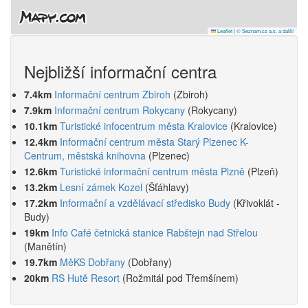
Leaflet
|
© Seznam.cz a.s. a další
Nejbližší informační centra
7.4km
Informační centrum Zbiroh
(Zbiroh)
7.9km
Informační centrum Rokycany
(Rokycany)
10.1km
Turistické infocentrum města Kralovice
(Kralovice)
12.4km
Informační centrum města Starý Plzenec K-
Centrum, městská knihovna
(Plzenec)
12.6km
Turistické informační centrum města Plzně
(Plzeň)
13.2km
Lesní zámek Kozel
(Šťáhlavy)
17.2km
Informační a vzdělávací středisko Budy
(Křivoklát -
Budy)
19km
Info Café četnická stanice Rabštejn nad Střelou
(Manětín)
19.7km
MěKS Dobřany
(Dobřany)
20km
RS Hutě Resort
(Rožmitál pod Třemšínem)