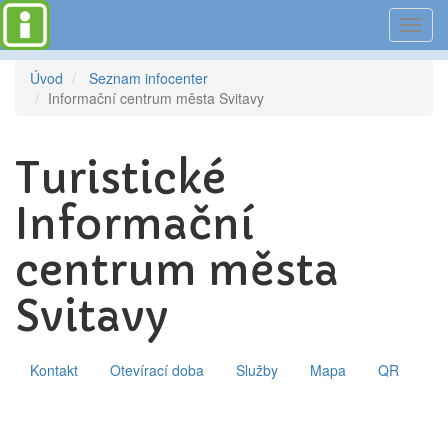
Toggl
navig
Úvod
Seznam infocenter
Informační centrum města Svitavy
Turistické
Informační
centrum města
Svitavy
Kontakt
Otevírací doba
Služby
Mapa
QR