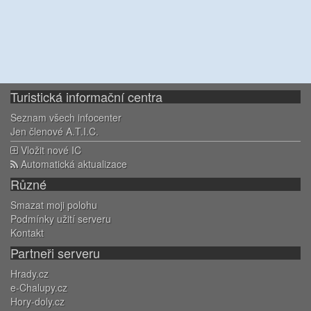
Turistická informační centra
Seznam všech infocenter
Jen členové A.T.I.C.
Vložit nové IC
Automatická aktualizace
Různé
Smazat moji polohu
Podmínky užití serveru
Kontakt
Partneři serveru
Hrady.cz
e-Chalupy.cz
Hory-doly.cz