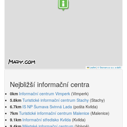
Leaflet
|
© Seznam.cz a.s. a další
Nejbližší informační centra
0km
Informační centrum Vimperk
(Vimperk)
5.8km
Turistické informační centrum Stachy
(Stachy)
6.7km
IS NP Šumava Svinná Lada
(pošta Kvilda)
7km
Turistické informační centrum Malenice
(Malenice)
9.1km
Informační středisko Kvilda
(Kvilda)
9.4km
Městské informační centrum
(Volyně)