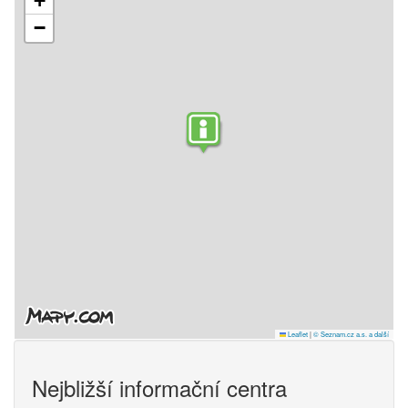
+
−
Leaflet
|
© Seznam.cz a.s. a další
Nejbližší informační centra