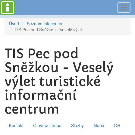
Toggl
navig
Úvod
Seznam infocenter
TIS Pec pod Sněžkou - Veselý výlet
TIS Pec pod
Sněžkou - Veselý
výlet turistické
informační
centrum
Kontakt
Otevírací doba
Služby
Mapa
QR