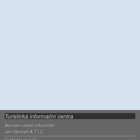
Turistická informační centra
Seznam všech infocenter
Jen členové A.T.I.C.