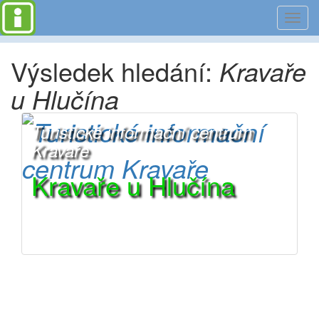
Toggl
navig
Výsledek hledání:
Kravaře
u Hlučína
Turistické informační centrum
Kravaře
Kravaře u Hlučína