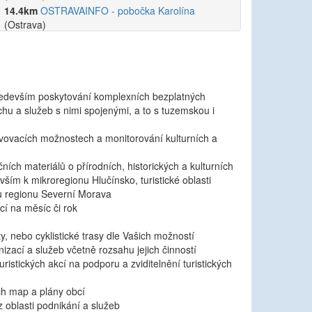
14.4km
OSTRAVAINFO - pobočka Karolína
(Ostrava)
15km
Informační centrum Studénka
(Studénka)
především poskytování komplexních bezplatných
chu a služeb s nimi spojenými, a to s tuzemskou i
avovacích možnostech a monitorování kulturních a
ích materiálů o přírodních, historických a kulturních
ším k mikroregionu Hlučínsko, turistické oblasti
u regionu Severní Morava
cí na měsíc či rok
 nebo cyklistické trasy dle Vašich možností
izací a služeb včetně rozsahu jejich činností
uristických akcí na podporu a zviditelnění turistických
ých map a plány obcí
 oblasti podnikání a služeb