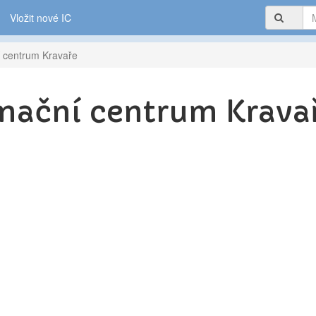
Vložit nové IC
í centrum Kravaře
rmační centrum Krava