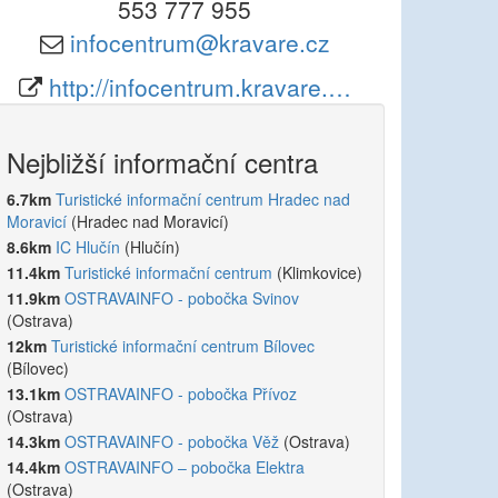
553 777 955
infocentrum@kravare.cz
http://infocentrum.kravare.…
Nejbližší informační centra
6.7km
Turistické informační centrum Hradec nad
Moravicí
(Hradec nad Moravicí)
8.6km
IC Hlučín
(Hlučín)
11.4km
Turistické informační centrum
(Klimkovice)
11.9km
OSTRAVAINFO - pobočka Svinov
(Ostrava)
12km
Turistické informační centrum Bílovec
(Bílovec)
13.1km
OSTRAVAINFO - pobočka Přívoz
(Ostrava)
14.3km
OSTRAVAINFO - pobočka Věž
(Ostrava)
14.4km
OSTRAVAINFO – pobočka Elektra
(Ostrava)