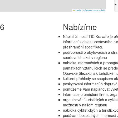
Leaflet
|
© Seznam.cz a.s. a další
26
Nabízíme
Náplní činnosti TIC Kravaře je 
informací z oblasti cestovního ru
přeshraniční specifikací.
podrobnosti o ubytovacích a str
sportovních akcí v regionu
nabídka informačních a propagačn
památkách vztahujících se předev
Opavské Slezsko a k turistickém
kulturní přehledy se soupisem ak
poskytování informací o dopravě
pomůžeme Vám naplánovat výlety,
informace o umístění firem, organ
organizování turistických a cyklot
možností v našem regionu
nabídka cyklistických a turistick
podávaní bezplatných informací z