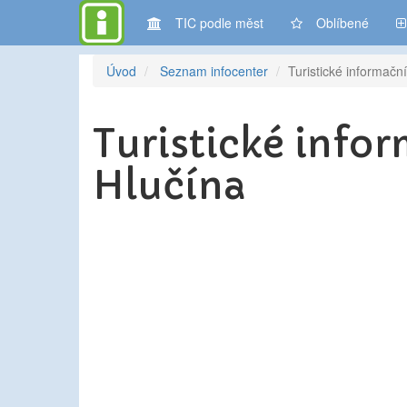
TIC podle měst
Oblíbené
Úvod
Seznam infocenter
Turistické informačn
Turistické info
Hlučína