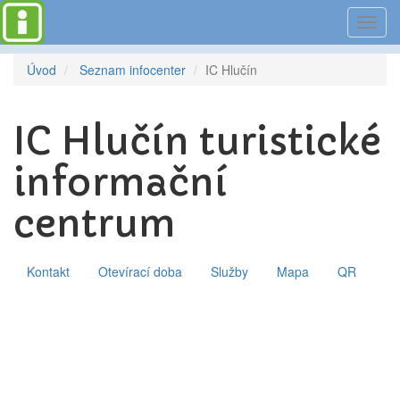
Toggl
navig
Úvod
Seznam infocenter
IC Hlučín
IC Hlučín turistické
informační
centrum
Kontakt
Otevírací doba
Služby
Mapa
QR