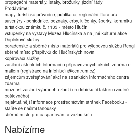
propagační materiály, letáky, brožurky, jízdní řády
Prodáváme:
mapy, turistické průvodce, publikace, regionální literaturu
suvenýry - pohlednice, odznaky, erby, klíčenky, šperky, keramiku
turistickou známku č. 1133 - město Hlučín
vstupenky na výstavy Muzea Hlučínska a na jiné kulturní akce
Doplňkové služby:
poradenské a sběrné místo materiálů pro výlepovou službu Rengl
sběrné místo příspěvků do Hlučínských novin
kopírovací služby
zasílání aktuálních informací o připravovaných akcích zdarma e-
mailem (registrace na infohlucin@centrum.cz)
zájemcům zveřejňování akcí na stránkách Informačního centra
zdarma
možnost zaslání vybraného zboží na dobírku či fakturu (včetně
poštovného)
nejaktuálnější informace prostřednictvím stránek Facebooku -
staňte se našimi fanoušky
sběrné místo pro paspartování a vazbu knih
Nabízíme