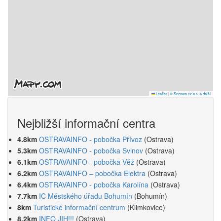
Leaflet
|
© Seznam.cz a.s. a další
Nejbližší informační centra
4.8km
OSTRAVAINFO - pobočka Přívoz
(Ostrava)
5.3km
OSTRAVAINFO - pobočka Svinov
(Ostrava)
6.1km
OSTRAVAINFO - pobočka Věž
(Ostrava)
6.2km
OSTRAVAINFO – pobočka Elektra
(Ostrava)
6.4km
OSTRAVAINFO - pobočka Karolína
(Ostrava)
7.7km
IC Městského úřadu Bohumín
(Bohumín)
8km
Turistické informační centrum
(Klimkovice)
8.2km
INFO JIH!!!
(Ostrava)