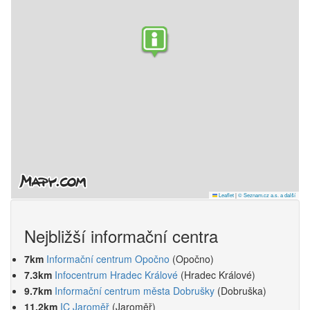
Leaflet
|
© Seznam.cz a.s. a další
Nejbližší informační centra
7km
Informační centrum Opočno
(Opočno)
7.3km
Infocentrum Hradec Králové
(Hradec Králové)
9.7km
Informační centrum města Dobrušky
(Dobruška)
11.2km
IC Jaroměř
(Jaroměř)