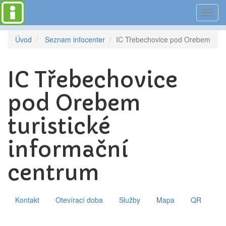
Toggl
navig
Úvod
Seznam infocenter
IC Třebechovice pod Orebem
IC Třebechovice
pod Orebem
turistické
informační
centrum
Kontakt
Otevírací doba
Služby
Mapa
QR