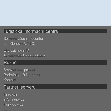
Turistická informační centra
Seznam všech infocenter
Jen členové A.T.I.C.
Vložit nové IC
Automatická aktualizace
Různé
Smazat moji polohu
Podmínky užití serveru
Kontakt
Partneři serveru
Hrady.cz
e-Chalupy.cz
Hory-doly.cz
...