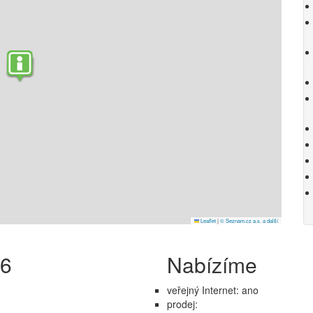
Leaflet
|
© Seznam.cz a.s. a další
26
Nabízíme
veřejný Internet: ano
prodej: