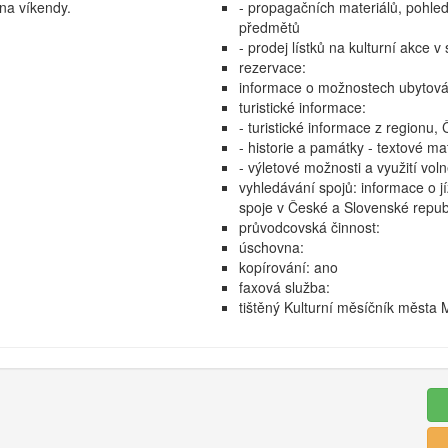
 na víkendy.
- propagačních materiálů, pohle
předmětů
- prodej lístků na kulturní akce v
rezervace:
informace o možnostech ubytován
turistické informace:
- turistické informace z regionu,
- historie a památky - textové ma
- výletové možnosti a využití vol
vyhledávání spojů: informace o 
spoje v České a Slovenské repub
průvodcovská činnost:
úschovna:
kopírování: ano
faxová služba:
tištěný Kulturní měsíčník města 