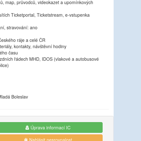
dů, map, průvodců, videokazet a upomínkových
 sítích Ticketportal, Ticketstream, e-vstupenka
í, stravování: ano
 Českého ráje a celé ČR
teriály, kontakty, návštěvní hodiny
ného času
jízdních řádech MHD, IDOS (vlakové a autobusové
lice)
Mladá Boleslav
Úprava informací IC
Nahlásit nesrovnalost