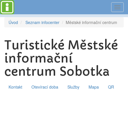
Toggl
navig
Úvod
Seznam infocenter
Městské informační centrum
Turistické Městské
informační
centrum Sobotka
Kontakt
Otevírací doba
Služby
Mapa
QR