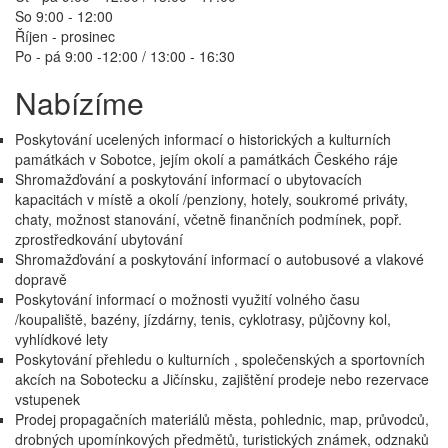
So 9:00 - 12:00
Říjen - prosinec
Po - pá 9:00 -12:00 / 13:00 - 16:30
Nabízíme
Poskytování ucelených informací o historických a kulturních
památkách v Sobotce, jejím okolí a památkách Českého ráje
Shromažďování a poskytování informací o ubytovacích
kapacitách v místě a okolí /penziony, hotely, soukromé priváty,
chaty, možnost stanování, včetně finančních podmínek, popř.
zprostředkování ubytování
Shromažďování a poskytování informací o autobusové a vlakové
dopravě
Poskytování informací o možnosti využití volného času
/koupaliště, bazény, jízdárny, tenis, cyklotrasy, půjčovny kol,
vyhlídkové lety
Poskytování přehledu o kulturních , společenských a sportovních
akcích na Sobotecku a Jičínsku, zajištění prodeje nebo rezervace
vstupenek
Prodej propagačních materiálů města, pohlednic, map, průvodců,
drobných upomínkových předmětů, turistických známek, odznaků