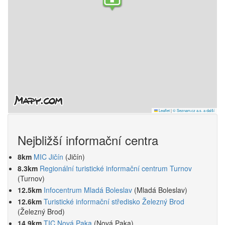
Leaflet
|
© Seznam.cz a.s. a další
Nejbližší informační centra
8km
MIC Jičín
(Jičín)
8.3km
Regionální turistické informační centrum Turnov
(Turnov)
12.5km
Infocentrum Mladá Boleslav
(Mladá Boleslav)
12.6km
Turistické informační středisko Železný Brod
(Železný Brod)
14.9km
TIC Nová Paka
(Nová Paka)