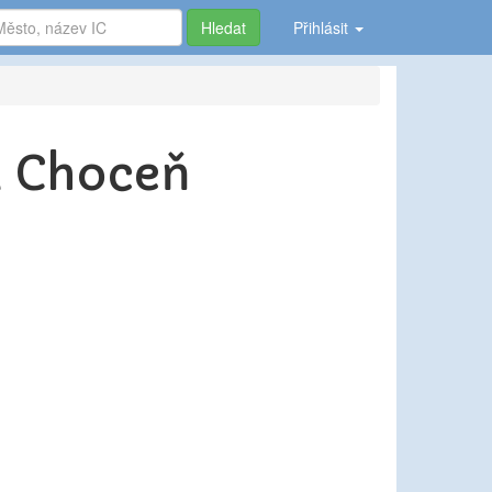
Hledat
Přihlásit
a Choceň