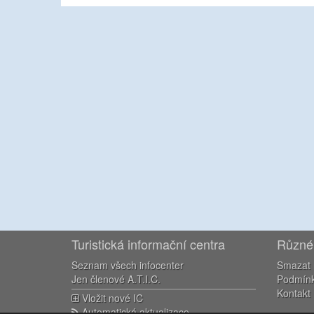
Turistická informační centra
Různé
Seznam všech infocenter
Smazat 
Jen členové A.T.I.C.
Podmínky
Kontakt
Vložit nové IC
Automatická aktualizace