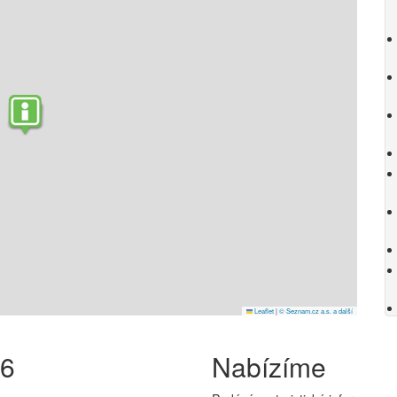
Leaflet
|
© Seznam.cz a.s. a další
26
Nabízíme