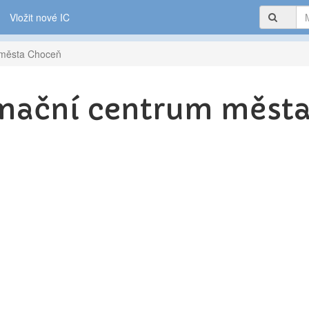
Vložit nové IC
 města Choceň
rmační centrum měst