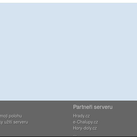
Partneři serveru
moji polohu
Hrady.cz
 užití serveru
e-Chalupy.cz
Hory-doly.cz
...