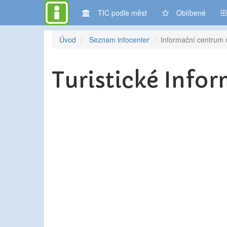
TIC podle měst
Oblíbené
Úvod
Seznam infocenter
Informační centrum
Turistické Info