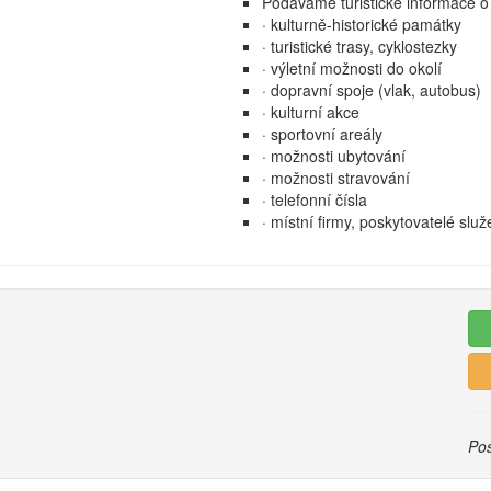
Podáváme turistické informace o 
· kulturně-historické památky
· turistické trasy, cyklostezky
· výletní možnosti do okolí
· dopravní spoje (vlak, autobus)
· kulturní akce
· sportovní areály
· možnosti ubytování
· možnosti stravování
· telefonní čísla
· místní firmy, poskytovatelé služ
Pos