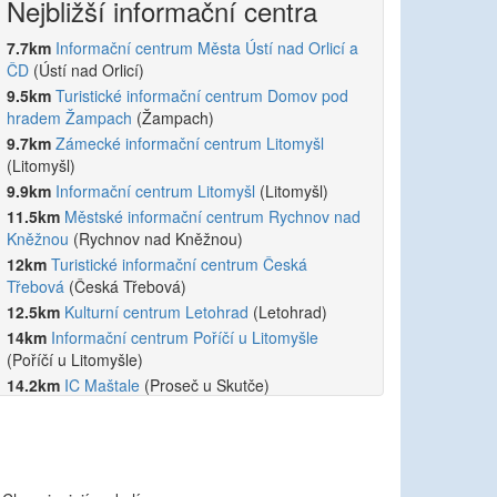
Nejbližší informační centra
7.7km
Informační centrum Města Ústí nad Orlicí a
ČD
(Ústí nad Orlicí)
9.5km
Turistické informační centrum Domov pod
hradem Žampach
(Žampach)
9.7km
Zámecké informační centrum Litomyšl
(Litomyšl)
9.9km
Informační centrum Litomyšl
(Litomyšl)
11.5km
Městské informační centrum Rychnov nad
Kněžnou
(Rychnov nad Kněžnou)
12km
Turistické informační centrum Česká
Třebová
(Česká Třebová)
12.5km
Kulturní centrum Letohrad
(Letohrad)
14km
Informační centrum Poříčí u Litomyšle
(Poříčí u Litomyšle)
14.2km
IC Maštale
(Proseč u Skutče)
14.8km
Turistické informační centrum Skuteč
(Skuteč)