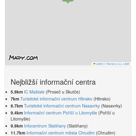
Leaflet
|
© Seznam.cz a.s. a další
Nejbližší informační centra
5.9km
IC Maštale
(Proseč u Skutče)
7km
Turistické informační centrum Hlinsko
(Hlinsko)
8.7km
Turistické informační centrum Nasavrky
(Nasavrky)
9.4km
Informační centrum Poříčí u Litomyšle
(Poříčí u
Litomyšle)
9.9km
Infocentrum Slatiňany
(Slatiňany)
11.7km
Informační centrum města Chrudim
(Chrudim)