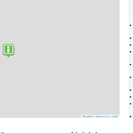
Leaflet
|
© Seznam.cz a.s. a další