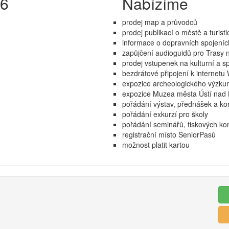
26
Nabízíme
prodej map a průvodců
prodej publikací o městě a turisti
informace o dopravních spojeníc
zapůjčení audioguidů pro Trasy 
prodej vstupenek na kulturní a s
bezdrátové připojení k internetu
expozice archeologického výzk
expozice Muzea města Ústí nad
pořádání výstav, přednášek a k
pořádání exkurzí pro školy
pořádání seminářů, tiskových kon
registrační místo SeniorPasů
možnost platit kartou