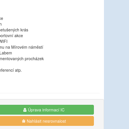
ce
h
netušených krás
portovní akce
 WIFI
umu na Mírovém náměstí
 Labem
omentovaných procházek
ferencí atp.
Úprava informací IC
Nahlásit nesrovnalost