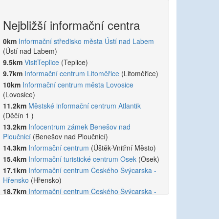
Nejbližší informační centra
0km
Informační středisko města Ústí nad Labem
(Ústí nad Labem)
9.5km
VisitTeplice
(Teplice)
9.7km
Informační centrum Litoměřice
(Litoměřice)
10km
Informační centrum města Lovosice
(Lovosice)
11.2km
Městské informační centrum Atlantik
(Děčín 1 )
13.2km
Infocentrum zámek Benešov nad
Ploučnicí
(Benešov nad Ploučnicí)
14.3km
Informační centrum
(Úštěk-Vnitřní Město)
15.4km
Informační turistické centrum Osek
(Osek)
17.1km
Informační centrum Českého Švýcarska -
Hřensko
(Hřensko)
18.7km
Informační centrum Českého Švýcarska -
Pravčická brána
(Pravčická brána)