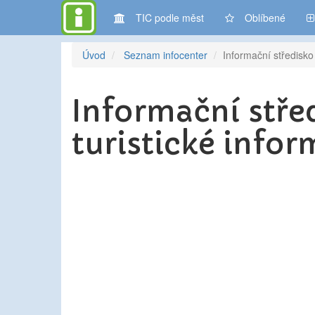
TIC podle měst
Oblíbené
Úvod
Seznam infocenter
Informační středisk
Informační stře
turistické info