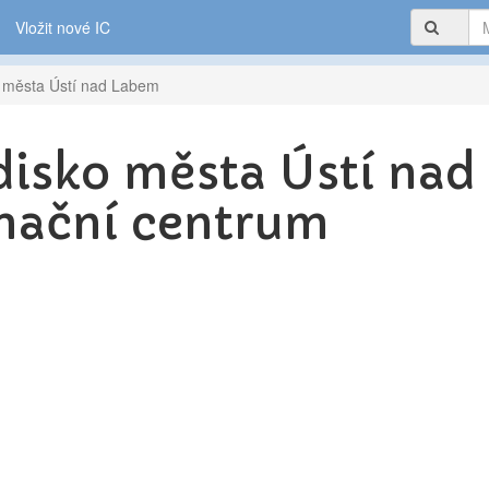
Vložit nové IC
o města Ústí nad Labem
disko města Ústí na
rmační centrum