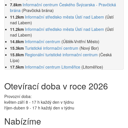
7.8km
Informační centrum Českého Švýcarska - Pravčická
brána
(Pravčická brána)
11.2km
Informační středisko města Ústí nad Labem
(Ústí
nad Labem)
11.2km
Informační středisko města Ústí nad Labem
(Ústí
nad Labem)
14.8km
Informační centrum
(Úštěk-Vnitřní Město)
15.3km
Turistické informační centrum
(Nový Bor)
15.8km
Regionální turistické informační centrum
(Česká
Lípa)
17.5km
Informační centrum Litoměřice
(Litoměřice)
18.8km
Turistické informační centrum
(Šluknov)
Otevírací doba v roce 2026
Provozní doba:
květen-září 8 - 17 h každý den v týdnu
říjen-duben 9 - 17 h každý den v týdnu
Nabízíme