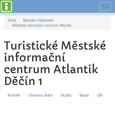
Toggl
navig
Úvod
Seznam infocenter
Městské informační centrum Atlantik
Turistické Městské
informační
centrum Atlantik
Děčín 1
Kontakt
Otevírací doba
Služby
Mapa
QR