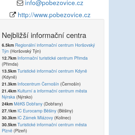
info@pobezovice.cz
http://www.pobezovice.cz
Nejbližší informační centra
6.5km
Regionální informační centrum Horšovský
Týn
(Horšovský Týn)
12.7km
Informační turistické centrum Přimda
(Přimda)
13.5km
Turistické informační centrum Kdyně
(Kdyně)
21.3km
Infocentrum Černošín
(Černošín)
21.4km
Kulturní a informační centrum města
Nýrska
(Nýrsko)
24km
MěKS Dobřany
(Dobřany)
27.1km
IC Eurocamp Běšiny
(Běšiny)
30.3km
IC Zámek Mlázovy
(Kolinec)
30.5km
Turistické informační centrum města
Plzně
(Plzeň)