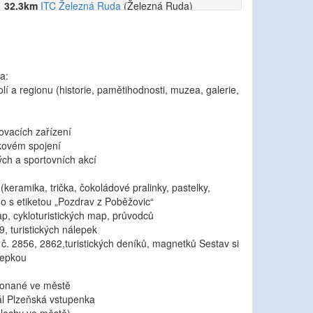
32.3km
ITC Železná Ruda
(Železná Ruda)
a:
olí a regionu (historie, pamětihodnosti, muzea, galerie,
ovacích zařízení
kovém spojení
ých a sportovních akcí
eramika, trička, čokoládové pralinky, pastelky,
no s etiketou „Pozdrav z Poběžovic“
ap, cykloturistických map, průvodců
9, turistických nálepek
ek č. 2856, 2862,turistických deníků, magnetků Sestav si
lepkou
konané ve městě
ál Plzeňská vstupenka