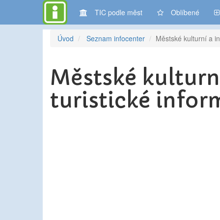
TIC podle měst
Oblíbené
Úvod
Seznam infocenter
Městské kulturní a i
Městské kulturn
turistické info