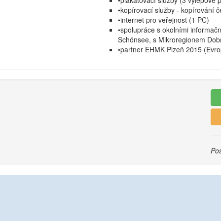
•plakátovací služby (3 výlepové 
•kopírovací služby - kopírování 
•internet pro veřejnost (1 PC)
•spolupráce s okolními informačn
Schönsee, s Mikroregionem Dob
•partner EHMK Plzeň 2015 (Evrop
Pos