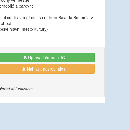
plochy ve městě)
černobílé a barevné
ími centry v regionu, s centrem Bavaria Bohemia v
rohost
ské hlavní město kultury)
Úprava informací IC
Nahlásit nesrovnalost
lední aktualizace: