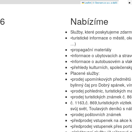
Leaflet
|
© Seznam.cz a.s. a další
26
Nabízíme
Služby, které poskytujeme zdarm
•turistické informace o městě, ok
…)
•propagační materiály
•informace o ubytovacích a strav
•informace o autobusovém a vla
•přehledy kulturních, společensk
Placené služby:
•prodej upomínkových předmětů (k
bylinný čaj pro Dobrý spánek, ví
•prodej pohlednic, turistických m
•prodej turistických známek č. 86
č. 1163,č. 869,turistických vizit
svůj svět, Toulavých deníků s ná
•prodej poštovních známek
•předprodej vstupenek na akce 
•předprodej vstupenek přes port