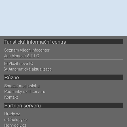
Turistická informační centra
Seznam všech infocenter
Jen členové A.T.I.C.
Vložit nové IC
Automatická aktualizace
Různé
Smazat moji polohu
Podmínky užití serveru
Kontakt
Partneři serveru
Hrady.cz
e-Chalupy.cz
Hory-doly.cz