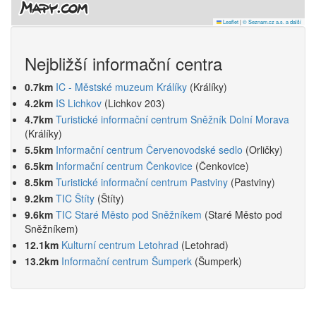
Leaflet
|
© Seznam.cz a.s. a další
Nejbližší informační centra
0.7km
IC - Městské muzeum Králíky
(Králíky)
4.2km
IS Lichkov
(Lichkov 203)
4.7km
Turistické informační centrum Sněžník Dolní Morava
(Králíky)
5.5km
Informační centrum Červenovodské sedlo
(Orličky)
6.5km
Informační centrum Čenkovice
(Čenkovice)
8.5km
Turistické informační centrum Pastviny
(Pastviny)
9.2km
TIC Štíty
(Štíty)
9.6km
TIC Staré Město pod Sněžníkem
(Staré Město pod
Sněžníkem)
12.1km
Kulturní centrum Letohrad
(Letohrad)
13.2km
Informační centrum Šumperk
(Šumperk)