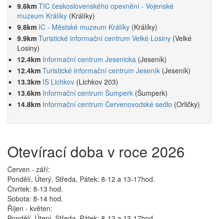
9.6km
TIC československého opevnění - Vojenské
muzeum Králíky
(Králíky)
9.8km
IC - Městské muzeum Králíky
(Králíky)
9.9km
Turistické informační centrum Velké Losiny
(Velké
Losiny)
12.4km
Informační centrum Jesenicka
(Jeseník)
12.4km
Turistické informační centrum Jeseník
(Jeseník)
13.3km
IS Lichkov
(Lichkov 203)
13.6km
Informační centrum Šumperk
(Šumperk)
14.8km
Informační centrum Červenovodské sedlo
(Orličky)
Otevírací doba v roce 2026
Červen - září:
Pondělí, Úterý, Středa, Pátek: 8-12 a 13-17hod.
Čtvrtek: 8-13 hod.
Sobota: 8-14 hod.
Říjen - květen:
Pondělí, Úterý, Středa, Pátek: 8-12 a 13-17hod.