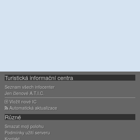
Turistická informační centra
Seznam všech infocenter
Jen členové A.T.I.C.
Vložit nové IC
Automatická aktualizace
Různé
Smazat moji polohu
Podmínky užití serveru
Kontakt