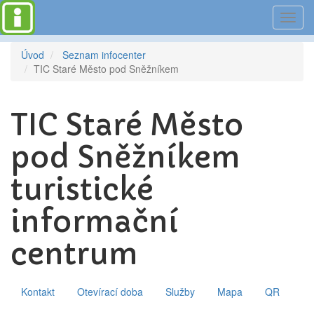
Toggl
navig
Úvod
Seznam infocenter
TIC Staré Město pod Sněžníkem
TIC Staré Město
pod Sněžníkem
turistické
informační
centrum
Kontakt
Otevírací doba
Služby
Mapa
QR