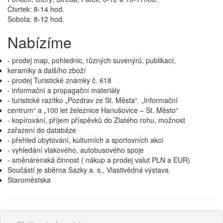
Čtvrtek: 8-14 hod.
Sobota: 8-12 hod.
Nabízíme
- prodej map, pohlednic, různých suvenýrů, publikací,
keramiky a dalšího zboží
- prodej Turistické známky č. 618
- informační a propagační materiály
- turistické razítko „Pozdrav ze St. Města“. „Informační
centrum“ a „100 let železnice Hanušovice – St. Město“
- kopírování, příjem příspěvků do Zlatého rohu, možnost
zařazení do databáze
- přehled ubytování, kulturních a sportovních akcí
- vyhledání vlakového, autobusového spoje
- směnárenská činnost ( nákup a prodej valut PLN a EUR)
Součástí je sběrna Sazky a. s., Vlastivědná výstava
Staroměstska