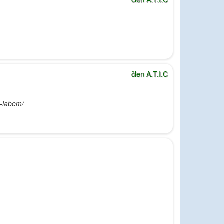
člen A.T.I.C
d-labem/