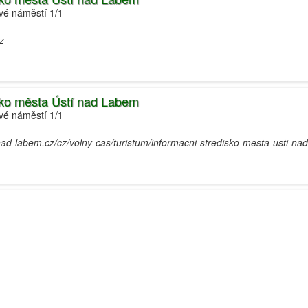
ové náměstí 1/1
z
sko města Ústí nad Labem
ové náměstí 1/1
nad-labem.cz/cz/volny-cas/turistum/informacni-stredisko-mesta-usti-na