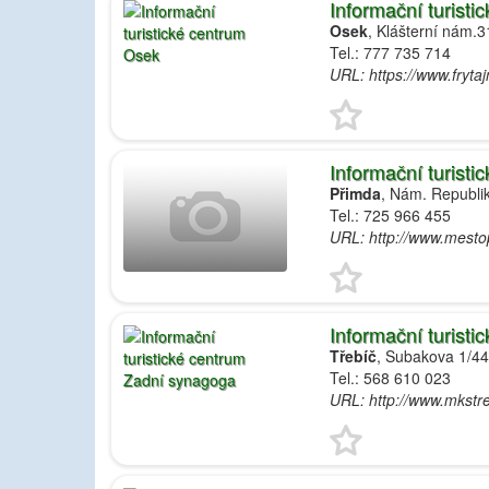
Informační turist
Osek
, Klášterní nám.3
Tel.: 777 735 714
URL: https://www.fryta
Informační turist
Přimda
, Nám. Republi
Tel.: 725 966 455
URL: http://www.mesto
Informační turist
Třebíč
, Subakova 1/44
Tel.: 568 610 023
URL: http://www.mkstreb