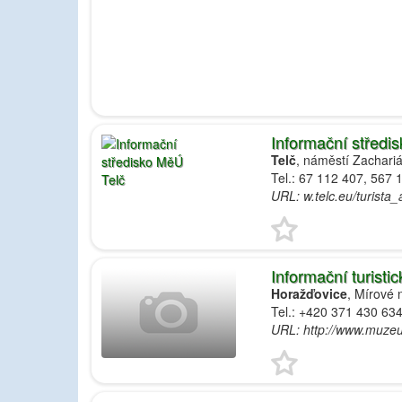
Informační středi
Telč
, náměstí Zachari
Tel.: 67 112 407, 567 
URL: w.telc.eu/turista
Informační turist
Horažďovice
, Mírové
Tel.: +420 371 430 63
URL: http://www.muze