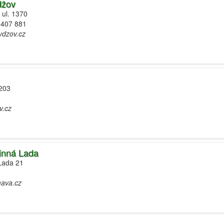
džov
 ul. 1370
 407 881
ydzov.cz
 203
v.cz
inná Lada
 Lada 21
mava.cz