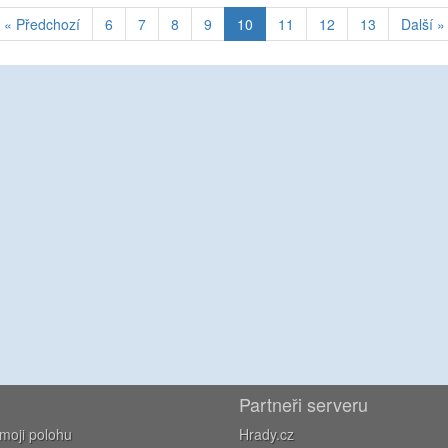
« Předchozí
6
7
8
9
10
11
12
13
Další »
Partneři serveru
moji polohu
Hrady.cz