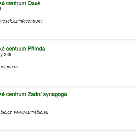
ické centrum Osek
1
jmosek.cz/infocentrum/
ické centrum Přimda
ky 288
primda.cz
ické centrum Zadní synagoga
ic.cz, www.visittrebic.eu