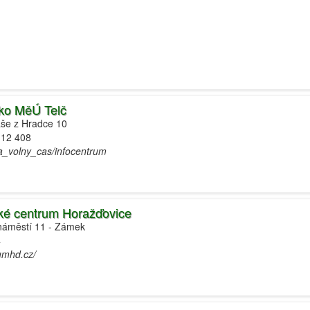
sko MěÚ Telč
áše z Hradce 10
112 408
_a_volny_cas/infocentrum
ické centrum Horažďovice
 náměstí 11 - Zámek
4
umhd.cz/