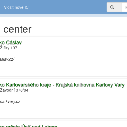
Vložit nové IC
 center
sko Čáslav
 Žižky 197
5
slav.cz/
sko Karlovarského kraje - Krajská knihovna Karlovy Vary
 Závodní 378/84
na.kvary.cz
sko města Ústí nad Labem