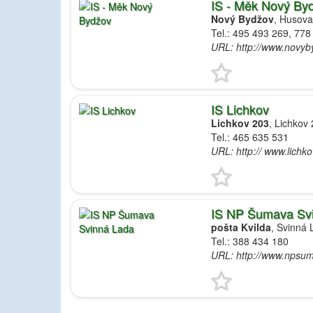
IS - Měk Nový By
Nový Bydžov
, Husova
Tel.: 495 493 269, 778
URL: http://www.novyb
IS Lichkov
Lichkov 203
, Lichkov
Tel.: 465 635 531
URL: http:// www.lichko
IS NP Šumava Sv
pošta Kvilda
, Svinná
Tel.: 388 434 180
URL: http://www.npsu