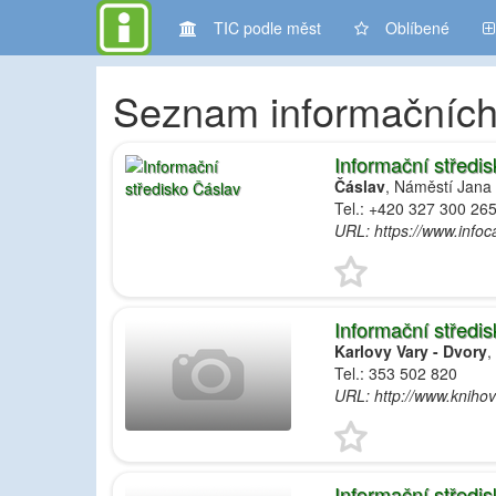
TIC podle měst
Oblíbené
Seznam informačních
Informační středi
Čáslav
, Náměstí Jana
Tel.: +420 327 300 26
URL: https://www.infoca
Informační středi
Karlovy Vary - Dvory
,
Tel.: 353 502 820
URL: http://www.knihov
Informační středi