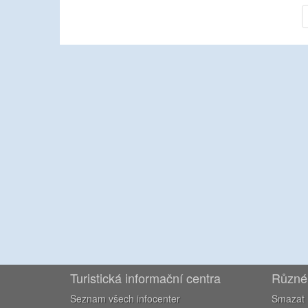
Turistická informační centra
Různé
Seznam všech infocenter
Smazat 