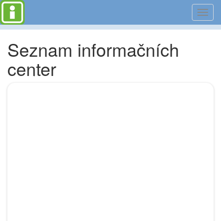
Toggl
navig
Seznam informačních
center