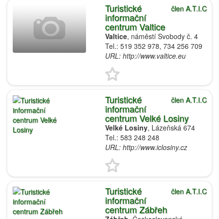
Turistické
člen A.T.I.C
informační
centrum Valtice
Valtice
, náměstí Svobody č. 4
Tel.: 519 352 978, 734 256 709
URL: http://www.valtice.eu
Turistické
člen A.T.I.C
informační
centrum Velké Losiny
Velké Losiny
, Lázeňská 674
Tel.: 583 248 248
URL: http://www.iclosiny.cz
Turistické
člen A.T.I.C
informační
centrum Zábřeh