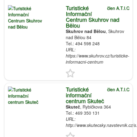
Turistické
člen A.T.I.C
Informační
Centrum Skuhrov nad
Bělou
Skuhrov nad Bělou
, Skuhrov
nad Bělou 84
Tel.: 494 598 248
URL:
https://www.skuhrov.cz/turisticke-
informacni-centrum
Turistické
člen A.T.I.C
informační
centrum Skuteč
Skuteč
, Rybičkova 364
Tel.: 469 350 131
URL:
http://www.skutecsky.navstevnik.cz/s.