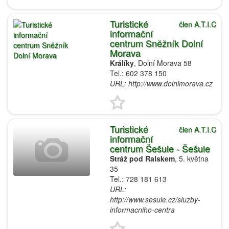
Turistické
člen A.T.I.C
informační
centrum Sněžník Dolní
Morava
Králíky
, Dolní Morava 58
Tel.: 602 378 150
URL: http://www.dolnimorava.cz
Turistické
člen A.T.I.C
informační
centrum Šešule - Šešule
Stráž pod Ralskem
, 5. května
35
Tel.: 728 181 613
URL:
http://www.sesule.cz/sluzby-
informacniho-centra