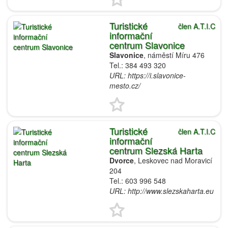
Turistické
člen A.T.I.C
informační
centrum Slavonice
Slavonice
, náměstí Míru 476
Tel.: 384 493 320
URL: https://i.slavonice-
mesto.cz/
Turistické
člen A.T.I.C
informační
centrum Slezská Harta
Dvorce
, Leskovec nad Moravicí
204
Tel.: 603 996 548
URL: http://www.slezskaharta.eu