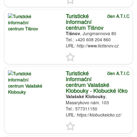
Turistické
člen A.T.I.C
informační
centrum Tišnov
Tišnov
, Jungmannova 80
Tel.: +420 608 204 860
URL: http://www.tictisnov.cz
Turistické
člen A.T.I.C
informační
centrum Valašské
Klobouky - Klobucké íčko
Valašské Klobouky
,
Masarykovo nám. 103
Tel.: 577311150
URL: https://klobuckeicko.cz/