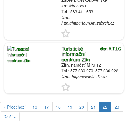
Zábřeh
, Československé
armády 835/1
Tel.: 583 411 653
URL:
http://http://tourism.zabreh.cz
Turistické
člen A.T.I.C
informační
centrum Zlín
Zlín
, náměstí Míru 12
Tel.: 577 630 270, 577 630 222
URL: http://www.ic-zlin.cz
« Předchozí
16
17
18
19
20
21
22
23
Další »