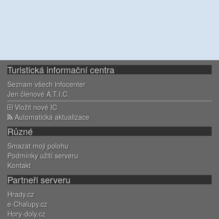
Turistická informační centra
Seznam všech infocenter
Jen členové A.T.I.C.
Vložit nové IC
Automatická aktualizace
Různé
Smazat moji polohu
Podmínky užití serveru
Kontakt
Partneři serveru
Hrady.cz
e-Chalupy.cz
Hory-doly.cz