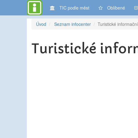
TIC podle měst
Oblíbené
Úvod
Seznam infocenter
Turistické informač
Turistické info