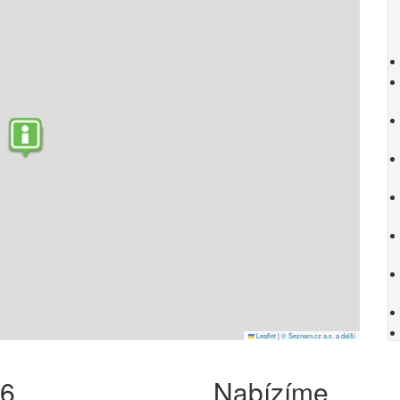
Leaflet
|
© Seznam.cz a.s. a další
26
Nabízíme