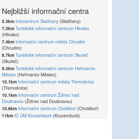
Nejbližší informační centra
5.3km
Infocentrum Slatiňany
(Slatiňany)
7.3km
Turistické informační centrum Hlinsko
(Hlinsko)
7.4km
Informační centrum města Chrudim
(Chrudim)
8.7km
Turistické informační centrum Skuteč
(Skuteč)
9.3km
Turistické informační centrum Heřmanův
Městec
(Heřmanův Městec)
10.1km
Informační centrum města Třemošnice
(Třemošnice)
10.1km
Informační centrum Ždírec nad
Doubravou
(Ždírec nad Doubravou)
10.6km
Informační centrum Chotěboř
(Chotěboř)
11km
IC ÚM Krucemburk
(Krucemburk)
13.3km
Turistické informační centrum Pardubice
(Pardubice)