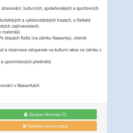
 stravování, kulturních, společenských a sportovních
ristických a cykloturistických trasách, o Keltské
ických zajímavostech.
h materiálů
Po stopách Keltů (na zámku Nasavrky), včetně
rtal a rezervace vstupenek na kulturní akce na zámku v
c a upomínkových předmětů
avování v Nasavrkách
Úprava informací IC
Nahlásit nesrovnalost