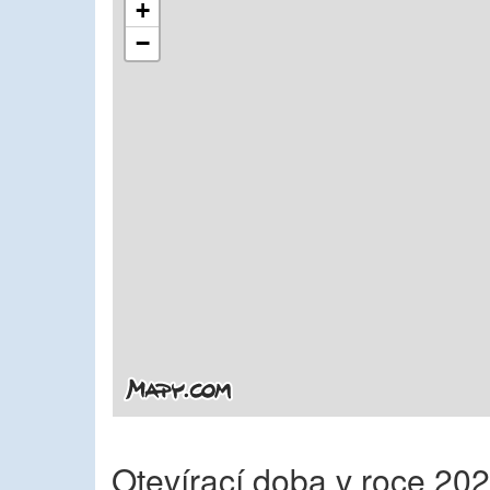
+
−
Otevírací doba v roce 20