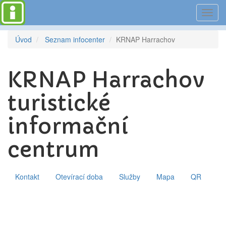
Toggl
navig
Úvod
Seznam infocenter
KRNAP Harrachov
KRNAP Harrachov
turistické
informační
centrum
Kontakt
Otevírací doba
Služby
Mapa
QR