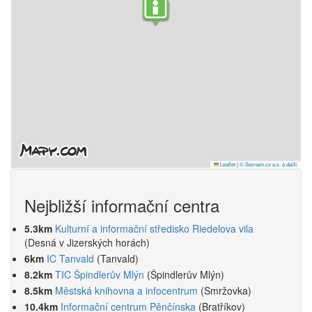
Leaflet
|
© Seznam.cz a.s. a další
Nejbližší informační centra
5.3km
Kulturní a informační středisko Riedelova vila
(Desná v Jizerských horách)
6km
IC Tanvald
(Tanvald)
8.2km
TIC Špindlerův Mlýn
(Špindlerův Mlýn)
8.5km
Městská knihovna a infocentrum
(Smržovka)
10.4km
Informační centrum Pěnčínska
(Bratříkov)