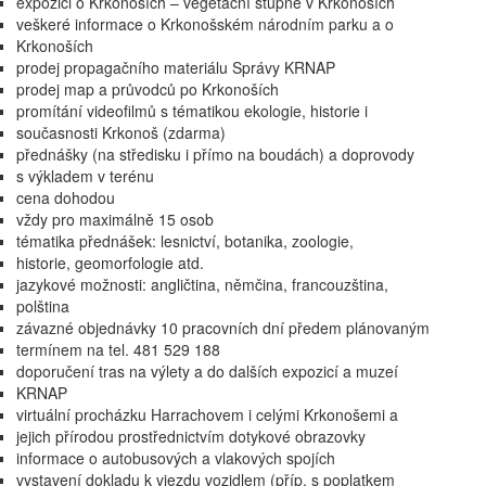
expozici o Krkonoších – vegetační stupně v Krkonoších
veškeré informace o Krkonošském národním parku a o
Krkonoších
prodej propagačního materiálu Správy KRNAP
prodej map a průvodců po Krkonoších
promítání videofilmů s tématikou ekologie, historie i
současnosti Krkonoš (zdarma)
přednášky (na středisku i přímo na boudách) a doprovody
s výkladem v terénu
cena dohodou
vždy pro maximálně 15 osob
tématika přednášek: lesnictví, botanika, zoologie,
historie, geomorfologie atd.
jazykové možnosti: angličtina, němčina, francouzština,
polština
závazné objednávky 10 pracovních dní předem plánovaným
termínem na tel. 481 529 188
doporučení tras na výlety a do dalších expozicí a muzeí
KRNAP
virtuální procházku Harrachovem i celými Krkonošemi a
jejich přírodou prostřednictvím dotykové obrazovky
informace o autobusových a vlakových spojích
vystavení dokladu k vjezdu vozidlem (příp. s poplatkem