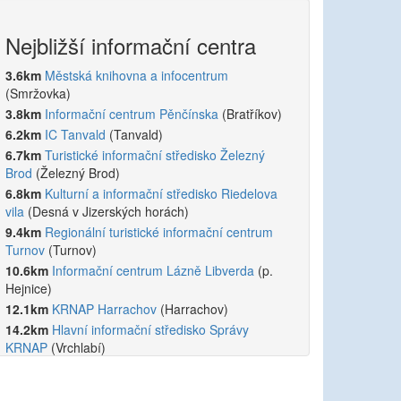
Nejbližší informační centra
3.6km
Městská knihovna a infocentrum
(Smržovka)
3.8km
Informační centrum Pěnčínska
(Bratříkov)
6.2km
IC Tanvald
(Tanvald)
6.7km
Turistické informační středisko Železný
Brod
(Železný Brod)
6.8km
Kulturní a informační středisko Riedelova
vila
(Desná v Jizerských horách)
9.4km
Regionální turistické informační centrum
Turnov
(Turnov)
10.6km
Informační centrum Lázně Libverda
(p.
Hejnice)
12.1km
KRNAP Harrachov
(Harrachov)
14.2km
Hlavní informační středisko Správy
KRNAP
(Vrchlabí)
14.3km
Městské informační centrum Frýdlant
(Frýdlant)