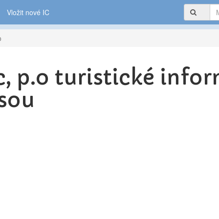
Vložit nové IC
o
c, p.o turistické inf
isou