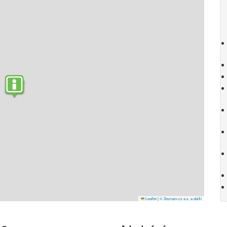
Leaflet
|
© Seznam.cz a.s. a další