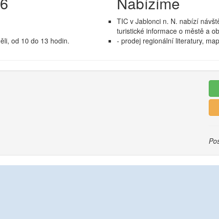
26
Nabízíme
TIC v Jablonci n. N. nabízí náv
turistické informace o městě a ob
li, od 10 do 13 hodin.
- prodej regionální literatury, m
Pos