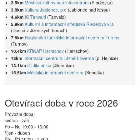
3.5km
Městská knihovna a infocentrum
(Smržovka)
3.8km
Kultura Jablonec, p.o
(Jablonec nad Nisou)
4.6km
IC Tanvald
(Tanvald)
5.9km
Kulturní a informační středisko Riedelova vila
(Desná v Jizerských horách)
7.8km
Regionální turistické informační centrum Turnov
(Turnov)
10.4km
KRNAP Harrachov
(Harrachov)
13km
Informační centrum Lázně Libverda
(p. Hejnice)
13.1km
IC Jilemnice
(Jilemnice)
15.5km
Městské informační centrum
(Sobotka)
Otevírací doba v roce 2026
Provozní doba:
květen - září
Po – Ne 10:00 - 16:00
říjen - duben
Po – Pá 10:00 - 15:00