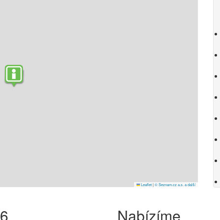
Leaflet
|
© Seznam.cz a.s. a další
26
Nabízíme