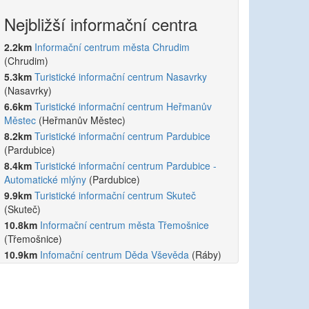
Nejbližší informační centra
2.2km
Informační centrum města Chrudim
(Chrudim)
5.3km
Turistické informační centrum Nasavrky
(Nasavrky)
6.6km
Turistické informační centrum Heřmanův
Městec
(Heřmanův Městec)
8.2km
Turistické informační centrum Pardubice
(Pardubice)
8.4km
Turistické informační centrum Pardubice -
Automatické mlýny
(Pardubice)
9.9km
Turistické informační centrum Skuteč
(Skuteč)
10.8km
Informační centrum města Třemošnice
(Třemošnice)
10.9km
Infomační centrum Děda Vševěda
(Ráby)
11.8km
Turistické informační centrum Hlinsko
(Hlinsko)
12.2km
Městsko-lázeňské informační centrum