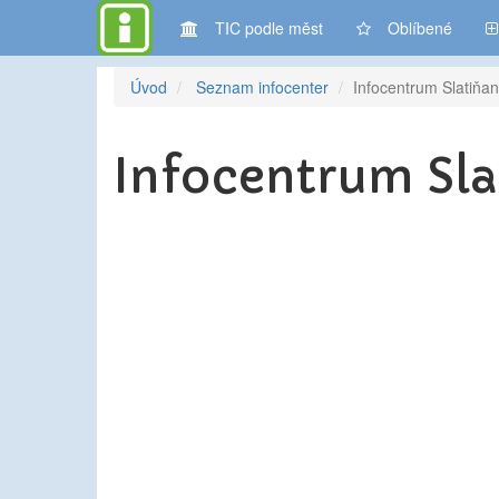
TIC podle měst
Oblíbené
Úvod
Seznam infocenter
Infocentrum Slatiňa
Infocentrum Sla