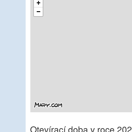
+
−
Otevírací doba v roce 20