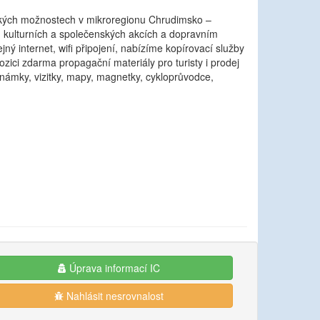
Lázně Bohdaneč, o.p.s.
(Lázně Bohdaneč)
ckých možnostech v mikroregionu Chrudimsko –
, kulturních a společenských akcích a dopravním
jný internet, wifi připojení, nabízíme kopírovací služby
ozici zdarma propagační materiály pro turisty i prodej
 známky, vizitky, mapy, magnetky, cykloprůvodce,
Úprava informací IC
Nahlásit nesrovnalost