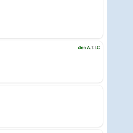
člen A.T.I.C