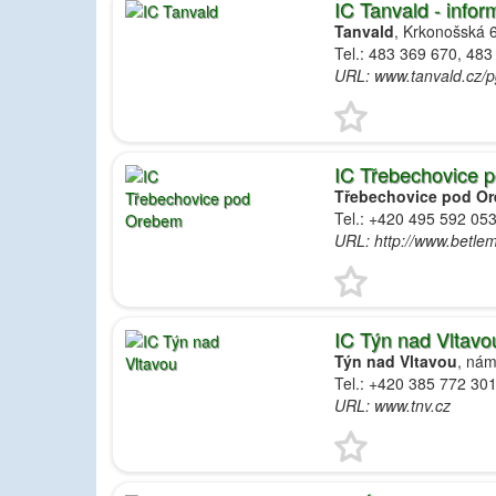
IC Tanvald - info
Tanvald
, Krkonošská 
Tel.: 483 369 670, 483
URL: www.tanvald.cz/
IC Třebechovice 
Třebechovice pod O
Tel.: +420 495 592 05
URL: http://www.betlem
IC Týn nad Vltavo
Týn nad Vltavou
, nám
Tel.: +420 385 772 30
URL: www.tnv.cz