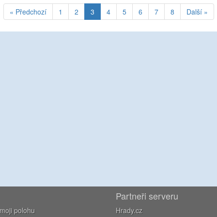
« Předchozí
1
2
3
4
5
6
7
8
Další »
Partneři serveru
moji polohu
Hrady.cz