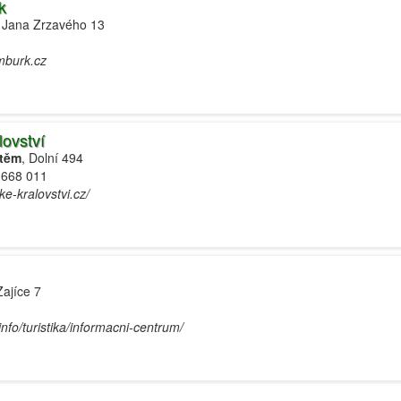
k
 Jana Zrzavého 13
mburk.cz
lovství
štěm
, Dolní 494
 668 011
e-kralovstvi.cz/
Zajíce 7
info/turistika/informacni-centrum/