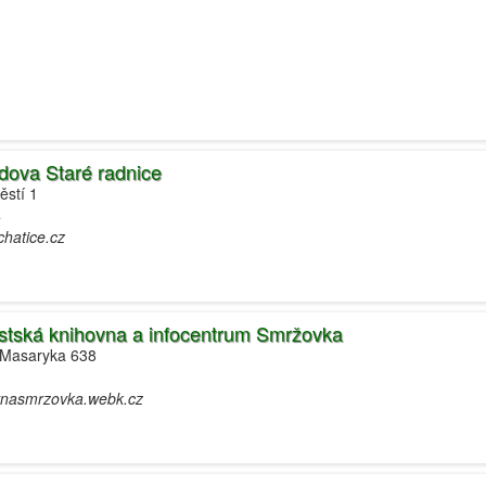
udova Staré radnice
ěstí 1
4
chatice.cz
stská knihovna a infocentrum Smržovka
. Masaryka 638
vnasmrzovka.webk.cz