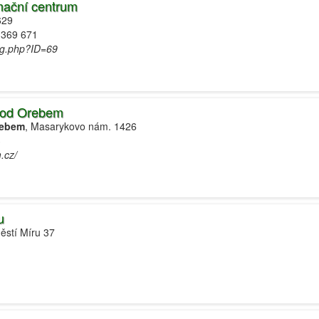
rmační centrum
629
 369 671
pg.php?ID=69
pod Orebem
rebem
, Masarykovo nám. 1426
3
.cz/
u
ěstí Míru 37
1