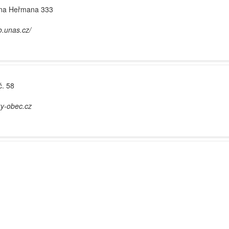
ana Heřmana 333
o.unas.cz/
č. 58
ky-obec.cz