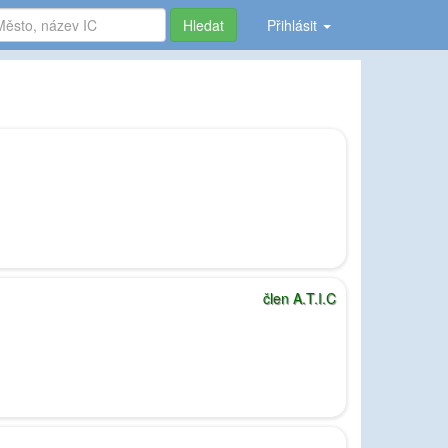
Hledat
Přihlásit
člen A.T.I.C