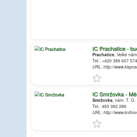
IC Prachatice - b
Prachatice
, Velké nám
Tel.: +420 388 607 57
URL: http://www.kispra
IC Smržovka - Mě
Smržovka
, nám. T. G
Tel.: 483 382 286
URL: http://www.kniho