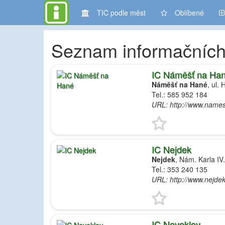
TIC podle měst
Oblíbené
Seznam informačních
IC Náměšť na Ha
Náměšť na Hané
, ul. 
Tel.: 585 952 184
URL: http://www.name
IC Nejdek
Nejdek
, Nám. Karla IV
Tel.: 353 240 135
URL: http://www.nejdek
IC Neveklov