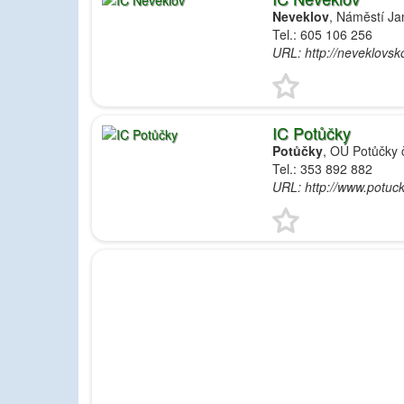
Neveklov
, Náměstí J
Tel.: 605 106 256
URL: http://neveklovsk
IC Potůčky
Potůčky
, OÚ Potůčky 
Tel.: 353 892 882
URL: http://www.potuc