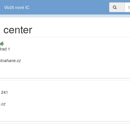
Vložit nové IC
 center
né
Hrad 1
stnahane.cz
. 241
.cz