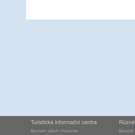
Turistická informační centra
Různé
Seznam všech infocenter
Smazat 